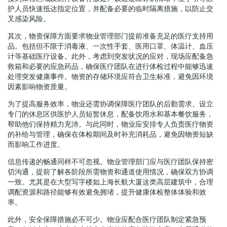
护人员快速抵达指定位置，并配备必要的临时隔离措施，以防止交
叉感染风险。
其次，物资保障方面要求物业管理部门提前准备充足的医疗支持用
品。包括但不限于消毒液、一次性手套、医用口罩、体温计、血压
计等基础医疗设备。此外，考虑到突发状况的应对，现场应配备急
救箱和必要的应急药品，确保医疗团队在进行体检过程中能够迅速
处理突发健康事件。物资的存储环境应符合卫生标准，避免因环境
因素影响物资质量。
为了提高服务效率，物业还需协调保障医疗团队的后勤需求。设立
专门的休息区供医护人员短暂休息，配备饮用水和基本餐饮服务，
帮助他们保持精力充沛。与此同时，物业应安排专人负责医疗物资
的补给与管理，确保在体检期间及时补充消耗品，避免因物资短缺
而影响工作进度。
信息传递的畅通同样不可忽视。物业管理部门应与医疗团队保持密
切沟通，提前了解各阶段所需物资和通道使用情况，确保双方协调
一致。尤其是在大型写字楼如上海长航大厦这类高层建筑中，合理
调配资源和路径能够有效避免拥堵，提升健康体检整体体验和效
率。
此外，安全保障措施必不可少。物业应配合医疗团队制定紧急预