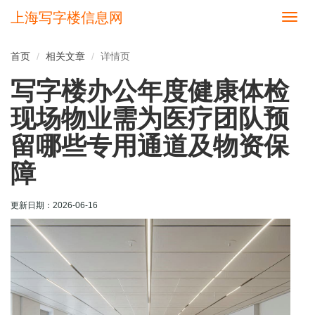
上海写字楼信息网
切
换
导
首页
相关文章
详情页
航
写字楼办公年度健康体检
现场物业需为医疗团队预
留哪些专用通道及物资保
障
更新日期：
2026-06-16