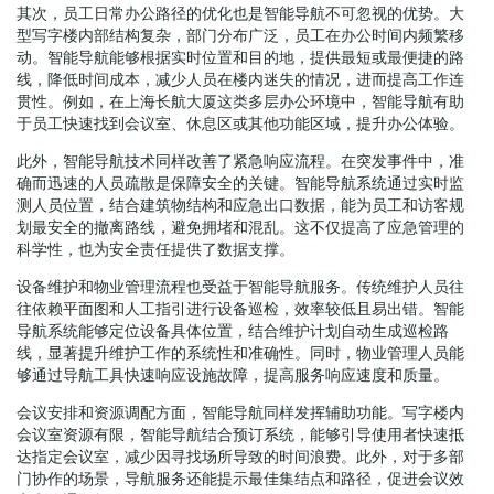
其次，员工日常办公路径的优化也是智能导航不可忽视的优势。大
型写字楼内部结构复杂，部门分布广泛，员工在办公时间内频繁移
动。智能导航能够根据实时位置和目的地，提供最短或最便捷的路
线，降低时间成本，减少人员在楼内迷失的情况，进而提高工作连
贯性。例如，在上海长航大厦这类多层办公环境中，智能导航有助
于员工快速找到会议室、休息区或其他功能区域，提升办公体验。
此外，智能导航技术同样改善了紧急响应流程。在突发事件中，准
确而迅速的人员疏散是保障安全的关键。智能导航系统通过实时监
测人员位置，结合建筑物结构和应急出口数据，能为员工和访客规
划最安全的撤离路线，避免拥堵和混乱。这不仅提高了应急管理的
科学性，也为安全责任提供了数据支撑。
设备维护和物业管理流程也受益于智能导航服务。传统维护人员往
往依赖平面图和人工指引进行设备巡检，效率较低且易出错。智能
导航系统能够定位设备具体位置，结合维护计划自动生成巡检路
线，显著提升维护工作的系统性和准确性。同时，物业管理人员能
够通过导航工具快速响应设施故障，提高服务响应速度和质量。
会议安排和资源调配方面，智能导航同样发挥辅助功能。写字楼内
会议室资源有限，智能导航结合预订系统，能够引导使用者快速抵
达指定会议室，减少因寻找场所导致的时间浪费。此外，对于多部
门协作的场景，导航服务还能提示最佳集结点和路径，促进会议效