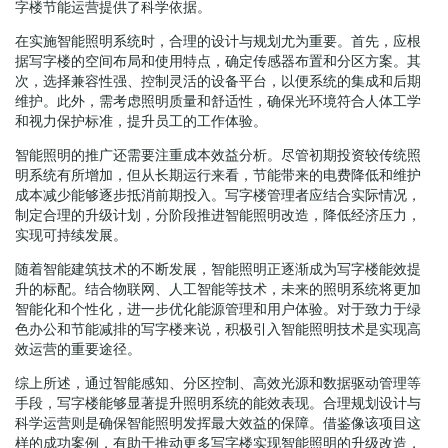
字楼节能运营提供了科学依据。
在实施智能照明系统时，合理的设计与规划尤为重要。首先，应根
据写字楼的空间布局和使用特点，确定传感器布置和分区方案。其
次，选择兼容性强、控制灵活的设备平台，以便系统的集成和后期
维护。此外，需考虑照明质量和舒适性，确保光环境符合人体工学
和视力保护标准，提升员工的工作体验。
智能照明的推广还需要注重成本效益分析。尽管初期投资较传统照
明系统有所增加，但从长期运行来看，节能带来的电费降低和维护
成本减少能够逐步抵消前期投入。写字楼管理者应结合实际情况，
制定合理的升级计划，分阶段推进智能照明改造，降低经济压力，
实现可持续发展。
随着智能建筑技术的不断发展，智能照明正逐渐成为写字楼能效提
升的标配。结合物联网、人工智能等技术，未来的照明系统将更加
智能化和个性化，进一步优化能源管理和用户体验。对于致力于绿
色办公和节能减排的写字楼来说，积极引入智能照明技术是实现高
效运营的重要途径。
综上所述，通过智能感知、分区控制、高效光源和数据驱动管理等
手段，写字楼能够显著提升照明系统的能效表现。合理规划设计与
科学运营则是确保智能照明发挥最大效益的保障。借鉴像该项目这
样的成功案例，有助于推动更多写字楼实现智能照明的升级改造，