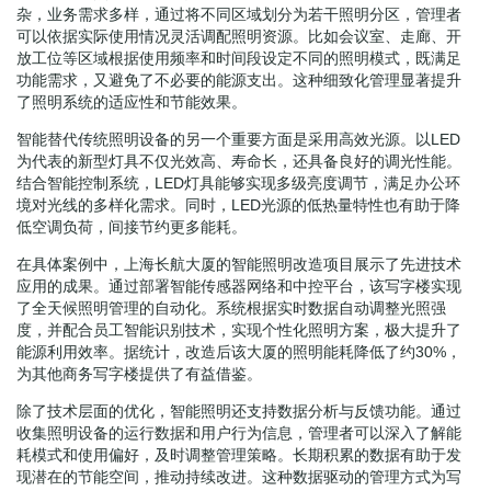
杂，业务需求多样，通过将不同区域划分为若干照明分区，管理者
可以依据实际使用情况灵活调配照明资源。比如会议室、走廊、开
放工位等区域根据使用频率和时间段设定不同的照明模式，既满足
功能需求，又避免了不必要的能源支出。这种细致化管理显著提升
了照明系统的适应性和节能效果。
智能替代传统照明设备的另一个重要方面是采用高效光源。以LED
为代表的新型灯具不仅光效高、寿命长，还具备良好的调光性能。
结合智能控制系统，LED灯具能够实现多级亮度调节，满足办公环
境对光线的多样化需求。同时，LED光源的低热量特性也有助于降
低空调负荷，间接节约更多能耗。
在具体案例中，上海长航大厦的智能照明改造项目展示了先进技术
应用的成果。通过部署智能传感器网络和中控平台，该写字楼实现
了全天候照明管理的自动化。系统根据实时数据自动调整光照强
度，并配合员工智能识别技术，实现个性化照明方案，极大提升了
能源利用效率。据统计，改造后该大厦的照明能耗降低了约30%，
为其他商务写字楼提供了有益借鉴。
除了技术层面的优化，智能照明还支持数据分析与反馈功能。通过
收集照明设备的运行数据和用户行为信息，管理者可以深入了解能
耗模式和使用偏好，及时调整管理策略。长期积累的数据有助于发
现潜在的节能空间，推动持续改进。这种数据驱动的管理方式为写