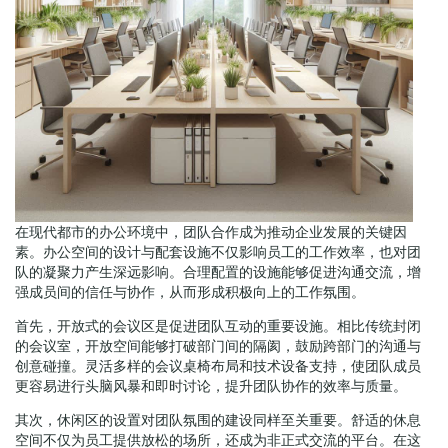
在现代都市的办公环境中，团队合作成为推动企业发展的关键因
素。办公空间的设计与配套设施不仅影响员工的工作效率，也对团
队的凝聚力产生深远影响。合理配置的设施能够促进沟通交流，增
强成员间的信任与协作，从而形成积极向上的工作氛围。
首先，开放式的会议区是促进团队互动的重要设施。相比传统封闭
的会议室，开放空间能够打破部门间的隔阂，鼓励跨部门的沟通与
创意碰撞。灵活多样的会议桌椅布局和技术设备支持，使团队成员
更容易进行头脑风暴和即时讨论，提升团队协作的效率与质量。
其次，休闲区的设置对团队氛围的建设同样至关重要。舒适的休息
空间不仅为员工提供放松的场所，还成为非正式交流的平台。在这